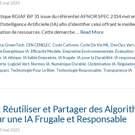
5 mai 2025
atique RGIAF BP 31 issue du référentiel AFNOR SPEC 2314 met en
Intelligence Artificielle (IA) afin d’identifier celui offrant le meill
tion de ressources. Cette démarche …
Read More
nce GreenTech
,
CEN CENELEC
,
Code Carbone
,
Cycle De Vie ML
,
DevOps Vert
ité Énergétique IA
,
Efficacité Modèle
,
Empreinte Environnementale
,
Évaluation
e
,
IA éthique
,
IA faible Empreinte
,
IA frugale
,
IA pour la Durabilité
,
IA respons
erte
,
Logiciel Vert
,
Normes IA
,
Numérique Durable
,
Optimisation IA
,
Régulatio
mpact
,
Technologie Pour Le Bien
,
Technologie Responsable
,
Transparence IA
Réutiliser et Partager des Algori
ur une IA Frugale et Responsable
5 mai 2025