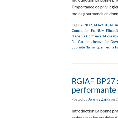
l’importance de privilégier
moins gourmands en donn
Tags:
AFNOR
,
AI Act UE
,
Allia
Conception
,
EcoNUM
,
Efficac
digne De Confiance
,
IA durabl
Bas Carbone
,
Innovation Ouv
Sobriété Numérique
,
Tech à I
RGIAF BP27 : 
performante
Posted by
Jérémie Zarka
on
2
Introduction La bonne pra
rationaliser les modèles d’