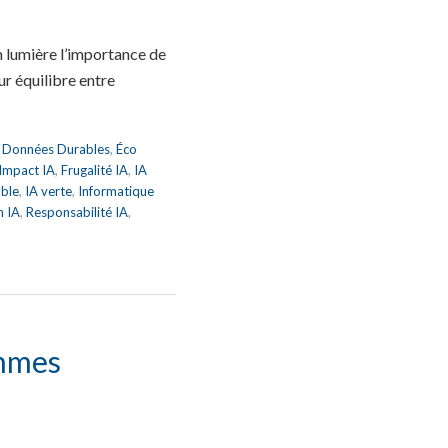
 lumière l’importance de
eur équilibre entre
,
Données Durables
,
Éco
 Impact IA
,
Frugalité IA
,
IA
able
,
IA verte
,
Informatique
n IA
,
Responsabilité IA
,
thmes