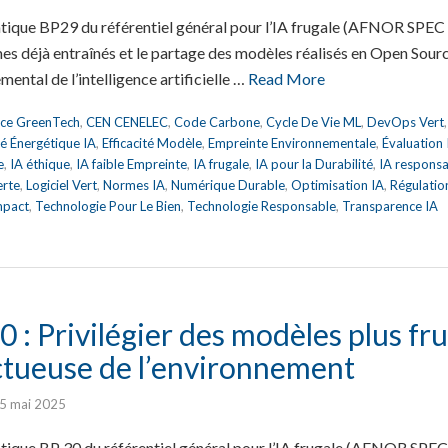
atique BP29 du référentiel général pour l’IA frugale (AFNOR SPEC
hmes déjà entraînés et le partage des modèles réalisés en Open Sour
mental de l’intelligence artificielle …
Read More
nce GreenTech
,
CEN CENELEC
,
Code Carbone
,
Cycle De Vie ML
,
DevOps Vert
ité Énergétique IA
,
Efficacité Modèle
,
Empreinte Environnementale
,
Évaluation
e
,
IA éthique
,
IA faible Empreinte
,
IA frugale
,
IA pour la Durabilité
,
IA respons
erte
,
Logiciel Vert
,
Normes IA
,
Numérique Durable
,
Optimisation IA
,
Régulatio
mpact
,
Technologie Pour Le Bien
,
Technologie Responsable
,
Transparence IA
 : Privilégier des modèles plus fr
ctueuse de l’environnement
5 mai 2025
tique BP 30 du référentiel général pour l’IA frugale (AFNOR SPEC