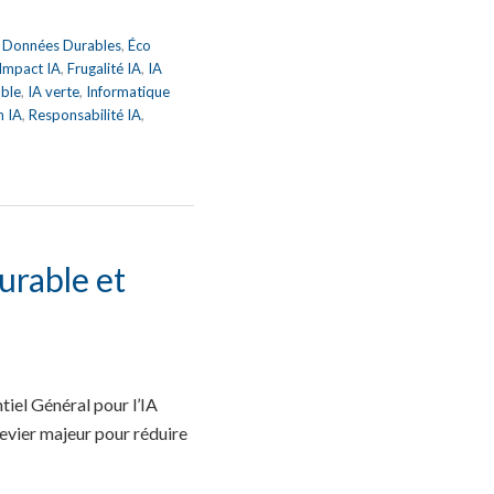
,
Données Durables
,
Éco
 Impact IA
,
Frugalité IA
,
IA
able
,
IA verte
,
Informatique
n IA
,
Responsabilité IA
,
urable et
iel Général pour l’IA
vier majeur pour réduire