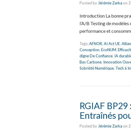
Posted by
Jérémie Zarka
on
2
Introduction La bonne pr
l’A/B Testing de modèles d’
performance et consomma
Tags:
AFNOR
,
AI Act UE
,
Allia
Conception
,
EcoNUM
,
Efficac
digne De Confiance
,
IA durabl
Bas Carbone
,
Innovation Ouv
Sobriété Numérique
,
Tech à I
RGIAF BP29 : 
Entraînés po
Posted by
Jérémie Zarka
on
2