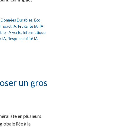
,
Données Durables
,
Éco
 Impact IA
,
Frugalité IA
,
IA
able
,
IA verte
,
Informatique
n IA
,
Responsabilité IA
,
oser un gros
raliste en plusieurs
lobale liée à la