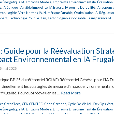
ité Énergétique IA
,
Efficacité Modèle
,
Empreinte Environnementale
,
Évaluation
e
,
IA éthique
,
IA faible Empreinte
,
IA frugale
,
IA pour la Durabilité
,
IA respons
erte
,
Logiciel Vert
,
Normes IA
,
Numérique Durable
,
Optimisation IA
,
Régulatio
mpact
,
Technologie Pour Le Bien
,
Technologie Responsable
,
Transparence IA
 Guide pour la Réévaluation Strat
act Environnemental en IA Frugal
5 mai 2025
tique BP 25 du référentiel RGIAF (Référentiel Général pour l’IA Fr
ntinuellement les stratégies de mesure d’impact environnemental d
r frugalité. Pourquoi réévaluer les …
Read More
nce GreenTech
,
CEN CENELEC
,
Code Carbone
,
Cycle De Vie ML
,
DevOps Vert
ité Énergétique IA
,
Efficacité Modèle
,
Empreinte Environnementale
,
Évaluation