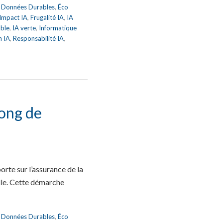
,
Données Durables
,
Éco
 Impact IA
,
Frugalité IA
,
IA
able
,
IA verte
,
Informatique
n IA
,
Responsabilité IA
,
long de
rte sur l’assurance de la
ielle. Cette démarche
,
Données Durables
,
Éco