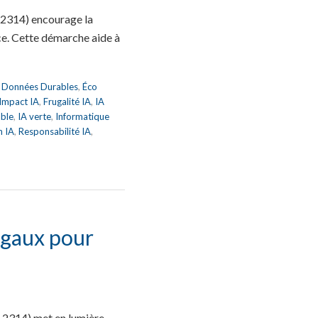
 2314) encourage la
ce. Cette démarche aide à
,
Données Durables
,
Éco
 Impact IA
,
Frugalité IA
,
IA
able
,
IA verte
,
Informatique
n IA
,
Responsabilité IA
,
ugaux pour
 2314) met en lumière