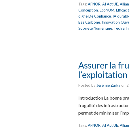
Tags:
AFNOR
,
AI Act UE
,
Allia
Conception
,
EcoNUM
,
Efficac
digne De Confiance
,
IA durabl
Bas Carbone
,
Innovation Ouv
Sobriété Numérique
,
Tech à I
Assurer la fr
l’exploitatio
Posted by
Jérémie Zarka
on
2
Introduction La bonne prat
frugalité des infrastructur
permet de minimiser l’im
Tags:
AFNOR
,
AI Act UE
,
Allia