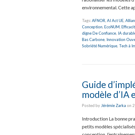
environnemental. Cette a
Tags:
AFNOR
,
AI Act UE
,
Allia
Conception
,
EcoNUM
,
Efficac
digne De Confiance
,
IA durabl
Bas Carbone
,
Innovation Ouv
Sobriété Numérique
,
Tech à I
Guide d’impl
modèle d’IA e
Posted by
Jérémie Zarka
on
2
Introduction La bonne pr
petits modèles spécialisé
conception, l’entraînement