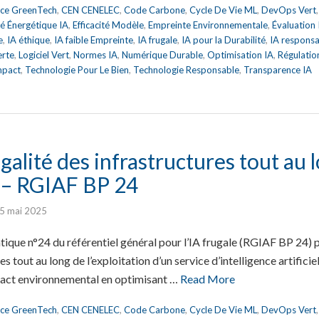
nce GreenTech
,
CEN CENELEC
,
Code Carbone
,
Cycle De Vie ML
,
DevOps Vert
ité Énergétique IA
,
Efficacité Modèle
,
Empreinte Environnementale
,
Évaluation
e
,
IA éthique
,
IA faible Empreinte
,
IA frugale
,
IA pour la Durabilité
,
IA respons
erte
,
Logiciel Vert
,
Normes IA
,
Numérique Durable
,
Optimisation IA
,
Régulatio
mpact
,
Technologie Pour Le Bien
,
Technologie Responsable
,
Transparence IA
ugalité des infrastructures tout au 
n – RGIAF BP 24
5 mai 2025
ique n°24 du référentiel général pour l’IA frugale (RGIAF BP 24) po
es tout au long de l’exploitation d’un service d’intelligence artific
pact environnemental en optimisant …
Read More
nce GreenTech
,
CEN CENELEC
,
Code Carbone
,
Cycle De Vie ML
,
DevOps Vert