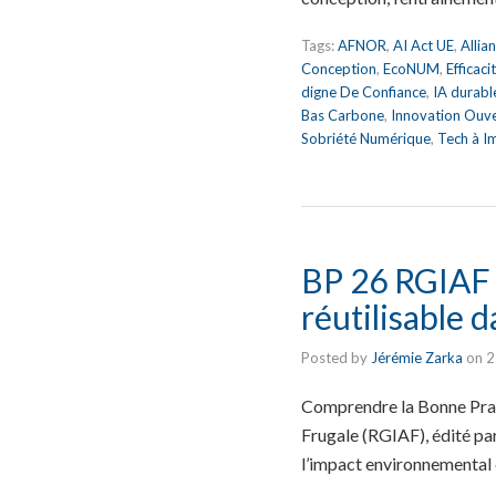
Tags:
AFNOR
,
AI Act UE
,
Allia
Conception
,
EcoNUM
,
Efficac
digne De Confiance
,
IA durabl
Bas Carbone
,
Innovation Ouv
Sobriété Numérique
,
Tech à I
BP 26 RGIAF 
réutilisable d
Posted by
Jérémie Zarka
on
2
Comprendre la Bonne Prati
Frugale (RGIAF), édité p
l’impact environnemental d