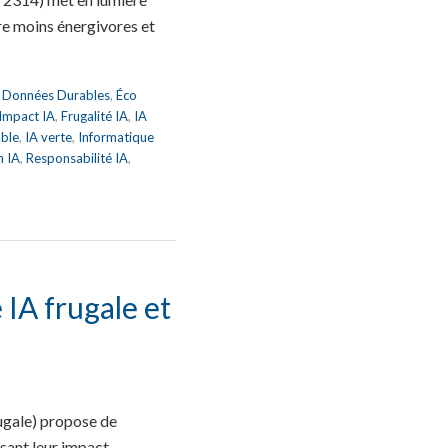
ire moins énergivores et
,
Données Durables
,
Éco
 Impact IA
,
Frugalité IA
,
IA
able
,
IA verte
,
Informatique
n IA
,
Responsabilité IA
,
IA frugale et
ugale) propose de
uisant leur impact