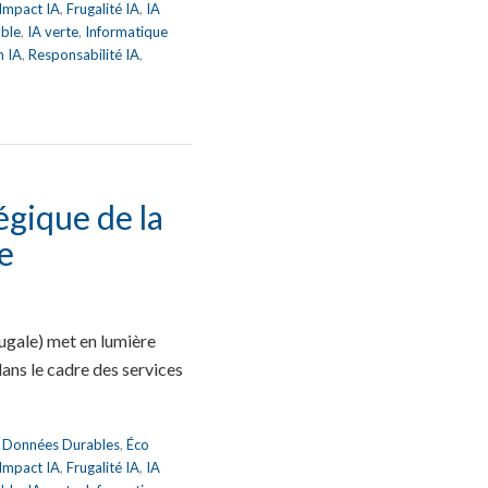
 Impact IA
,
Frugalité IA
,
IA
able
,
IA verte
,
Informatique
n IA
,
Responsabilité IA
,
égique de la
e
ugale) met en lumière
ans le cadre des services
,
Données Durables
,
Éco
 Impact IA
,
Frugalité IA
,
IA