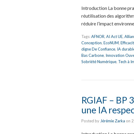
Introduction La bonne pr
réutilisation des algorit
réduire l’impact environne
Tags:
AFNOR
,
AI Act UE
,
Allia
Conception
,
EcoNUM
,
Efficac
digne De Confiance
,
IA durabl
Bas Carbone
,
Innovation Ouv
Sobriété Numérique
,
Tech à I
RGIAF – BP 30
une IA respe
Posted by
Jérémie Zarka
on
2
Introduction La bonne pra