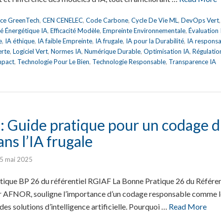
nce GreenTech
,
CEN CENELEC
,
Code Carbone
,
Cycle De Vie ML
,
DevOps Vert
ité Énergétique IA
,
Efficacité Modèle
,
Empreinte Environnementale
,
Évaluation
e
,
IA éthique
,
IA faible Empreinte
,
IA frugale
,
IA pour la Durabilité
,
IA respons
erte
,
Logiciel Vert
,
Normes IA
,
Numérique Durable
,
Optimisation IA
,
Régulatio
mpact
,
Technologie Pour Le Bien
,
Technologie Responsable
,
Transparence IA
: Guide pratique pour un codage d
ans l’IA frugale
5 mai 2025
que BP 26 du référentiel RGIAF La Bonne Pratique 26 du Référent
ar AFNOR, souligne l’importance d’un codage responsable comme le
es solutions d’intelligence artificielle. Pourquoi …
Read More