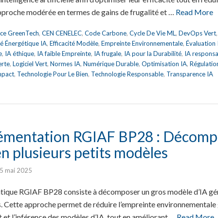
pproche modérée en termes de gains de frugalité et …
Read More
nce GreenTech
,
CEN CENELEC
,
Code Carbone
,
Cycle De Vie ML
,
DevOps Vert
ité Énergétique IA
,
Efficacité Modèle
,
Empreinte Environnementale
,
Évaluation
e
,
IA éthique
,
IA faible Empreinte
,
IA frugale
,
IA pour la Durabilité
,
IA respons
erte
,
Logiciel Vert
,
Normes IA
,
Numérique Durable
,
Optimisation IA
,
Régulatio
mpact
,
Technologie Pour Le Bien
,
Technologie Responsable
,
Transparence IA
émentation RGIAF BP28 : Décomp
n plusieurs petits modèles
5 mai 2025
atique RGIAF BP28 consiste à décomposer un gros modèle d’IA géné
s. Cette approche permet de réduire l’empreinte environnementale g
 et l’inférence des modèles d’IA, tout en améliorant …
Read More