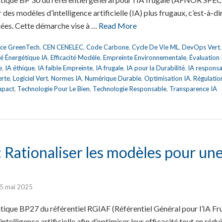
 des modèles d’intelligence artificielle (IA) plus frugaux, c’est-à-d
ées. Cette démarche vise à …
Read More
nce GreenTech
,
CEN CENELEC
,
Code Carbone
,
Cycle De Vie ML
,
DevOps Vert
ité Énergétique IA
,
Efficacité Modèle
,
Empreinte Environnementale
,
Évaluation
e
,
IA éthique
,
IA faible Empreinte
,
IA frugale
,
IA pour la Durabilité
,
IA respons
erte
,
Logiciel Vert
,
Normes IA
,
Numérique Durable
,
Optimisation IA
,
Régulatio
mpact
,
Technologie Pour Le Bien
,
Technologie Responsable
,
Transparence IA
Rationaliser les modèles pour une 
5 mai 2025
tique BP27 du référentiel RGIAF (Référentiel Général pour l’IA Fr
intelligence artificielle afin d’optimiser leur efficacité tout en réd