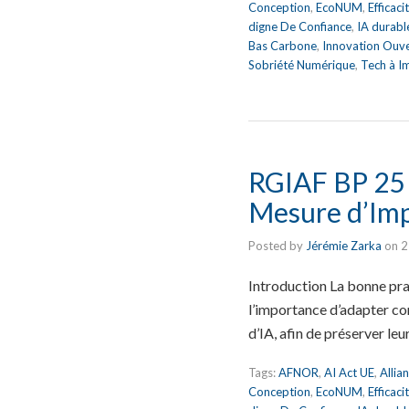
Conception
,
EcoNUM
,
Efficac
digne De Confiance
,
IA durabl
Bas Carbone
,
Innovation Ouv
Sobriété Numérique
,
Tech à I
RGIAF BP 25 :
Mesure d’Imp
Posted by
Jérémie Zarka
on
2
Introduction La bonne pra
l’importance d’adapter co
d’IA, afin de préserver leu
Tags:
AFNOR
,
AI Act UE
,
Allia
Conception
,
EcoNUM
,
Efficac