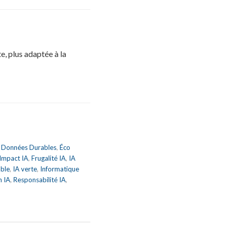
, plus adaptée à la
,
Données Durables
,
Éco
 Impact IA
,
Frugalité IA
,
IA
able
,
IA verte
,
Informatique
n IA
,
Responsabilité IA
,