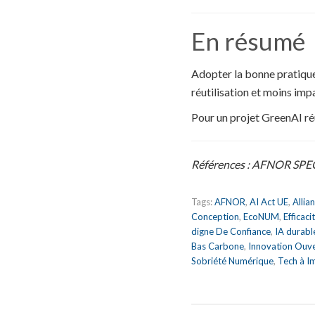
En résumé
Adopter la bonne pratique
réutilisation et moins imp
Pour un projet GreenAI réu
Références : AFNOR SPEC 2
Tags:
AFNOR
,
AI Act UE
,
Allia
Conception
,
EcoNUM
,
Efficac
digne De Confiance
,
IA durabl
Bas Carbone
,
Innovation Ouv
Sobriété Numérique
,
Tech à I