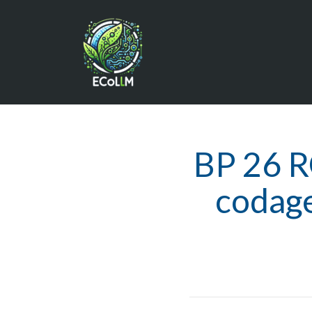
BP 26 R
codage