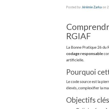
Posted by
Jérémie Zarka
on
2
Comprendre
RGIAF
La Bonne Pratique 26 du R
codage responsable
com
artificielle.
Pourquoi cett
Le code source est la pie
élevés, complexifier la mai
Objectifs clé