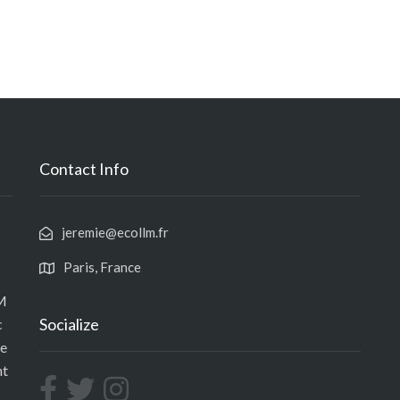
Contact Info
jeremie@ecollm.fr
Paris, France
LM
Socialize
c
de
nt