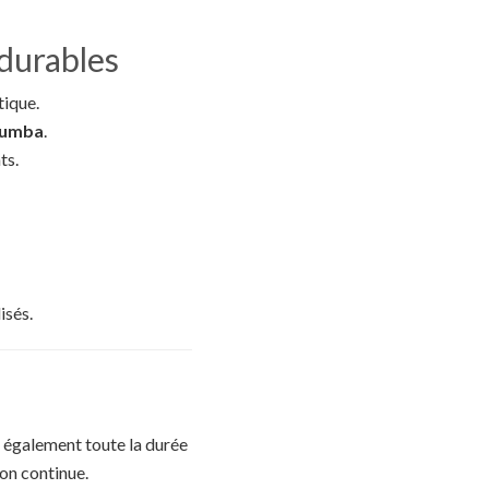
 durables
tique.
umba
.
ts.
isés.
e également toute la durée
ion continue.