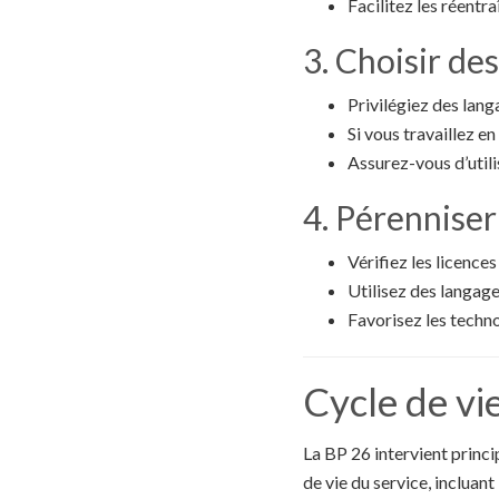
Facilitez les réentr
3. Choisir de
Privilégiez des la
Si vous travaillez e
Assurez-vous d’utilis
4. Pérenniser
Vérifiez les licence
Utilisez des langag
Favorisez les techn
Cycle de vi
La BP 26 intervient princ
de vie du service, incluant