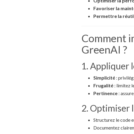
Optimiser la per
Favoriser la mainte
Permettre la réut
Comment im
GreenAI ?
1. Appliquer 
Simplicité
: privilé
Frugalité
: limitez 
Pertinence
: assure
2. Optimiser l
Structurez le code 
Documentez claire