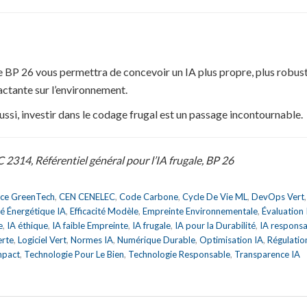
 BP 26 vous permettra de concevoir un IA plus propre, plus robuste
actante sur l’environnement.
ssi, investir dans le codage frugal est un passage incontournable.
314, Référentiel général pour l’IA frugale, BP 26
nce GreenTech
,
CEN CENELEC
,
Code Carbone
,
Cycle De Vie ML
,
DevOps Vert
ité Énergétique IA
,
Efficacité Modèle
,
Empreinte Environnementale
,
Évaluation
e
,
IA éthique
,
IA faible Empreinte
,
IA frugale
,
IA pour la Durabilité
,
IA respons
erte
,
Logiciel Vert
,
Normes IA
,
Numérique Durable
,
Optimisation IA
,
Régulatio
mpact
,
Technologie Pour Le Bien
,
Technologie Responsable
,
Transparence IA