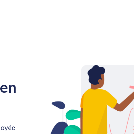
 en
ployée