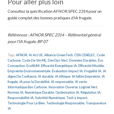
Pour aller plus loin
Consultez la spécification AFNOR SPEC 2314 pour un
guide complet des bonnes pratiques d’IA frugale.
Références : AFNOR SPEC 2314 – Référentiel général
pour l’IA frugale, BP 07
Tags:
AFNOR
,
AI Act UE
,
Alliance GreenTech
,
CEN CENELEC
,
Code
Carbone
,
Cycle De Vie ML
,
DevOps Vert
,
Données Durables
,
Éco
Conception
,
EcoNUM
,
Efficacité Énergétique IA
,
Efficacité Modèle
,
Empreinte Environnementale
,
Évaluation Impact IA
,
Frugalité IA
,
IA
digne De Confiance
,
IA durable
,
IA éthique
,
IA faible Empreinte
,
IA
frugale
,
IA pour la Durabilité
,
IA responsable
,
IA verte
,
Informatique Bas Carbone
,
Innovation Ouverte
,
Logiciel Vert
,
Normes IA
,
Numérique Durable
,
Optimisation IA
,
Régulation IA
,
Responsabilité IA
,
Sobriété Numérique
,
Tech à Impact
,
Technologie Pour Le Bien
,
Technologie Responsable
,
Transparence
IA