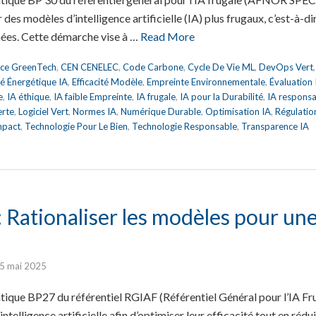
 des modèles d’intelligence artificielle (IA) plus frugaux, c’est-à-d
ées. Cette démarche vise à …
Read More
nce GreenTech
,
CEN CENELEC
,
Code Carbone
,
Cycle De Vie ML
,
DevOps Vert
ité Énergétique IA
,
Efficacité Modèle
,
Empreinte Environnementale
,
Évaluation
e
,
IA éthique
,
IA faible Empreinte
,
IA frugale
,
IA pour la Durabilité
,
IA respons
erte
,
Logiciel Vert
,
Normes IA
,
Numérique Durable
,
Optimisation IA
,
Régulatio
mpact
,
Technologie Pour Le Bien
,
Technologie Responsable
,
Transparence IA
Rationaliser les modèles pour une 
5 mai 2025
tique BP27 du référentiel RGIAF (Référentiel Général pour l’IA Fr
intelligence artificielle afin d’optimiser leur efficacité tout en réd