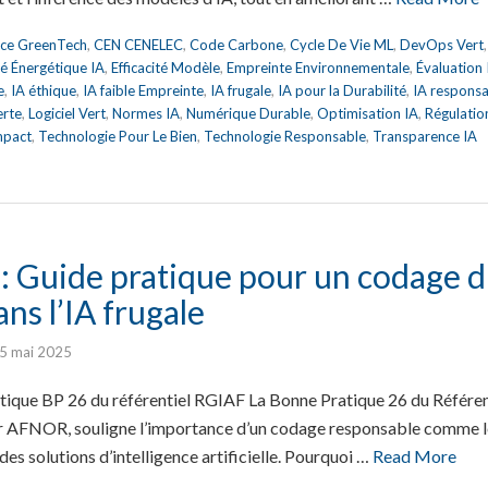
nce GreenTech
,
CEN CENELEC
,
Code Carbone
,
Cycle De Vie ML
,
DevOps Vert
ité Énergétique IA
,
Efficacité Modèle
,
Empreinte Environnementale
,
Évaluation
e
,
IA éthique
,
IA faible Empreinte
,
IA frugale
,
IA pour la Durabilité
,
IA respons
erte
,
Logiciel Vert
,
Normes IA
,
Numérique Durable
,
Optimisation IA
,
Régulatio
mpact
,
Technologie Pour Le Bien
,
Technologie Responsable
,
Transparence IA
: Guide pratique pour un codage d
ans l’IA frugale
5 mai 2025
que BP 26 du référentiel RGIAF La Bonne Pratique 26 du Référent
ar AFNOR, souligne l’importance d’un codage responsable comme le
es solutions d’intelligence artificielle. Pourquoi …
Read More