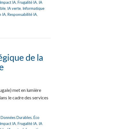
 Impact IA
,
Frugalité IA
,
IA
able
,
IA verte
,
Informatique
n IA
,
Responsabilité IA
,
égique de la
e
ugale) met en lumière
ans le cadre des services
,
Données Durables
,
Éco
 Impact IA
,
Frugalité IA
,
IA