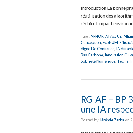
Introduction La bonne pr
réutilisation des algorit
réduire l’impact environne
Tags:
AFNOR
,
AI Act UE
,
Allia
Conception
,
EcoNUM
,
Efficac
digne De Confiance
,
IA durabl
Bas Carbone
,
Innovation Ouv
Sobriété Numérique
,
Tech à I
RGIAF – BP 30
une IA respe
Posted by
Jérémie Zarka
on
2
Introduction La bonne pra