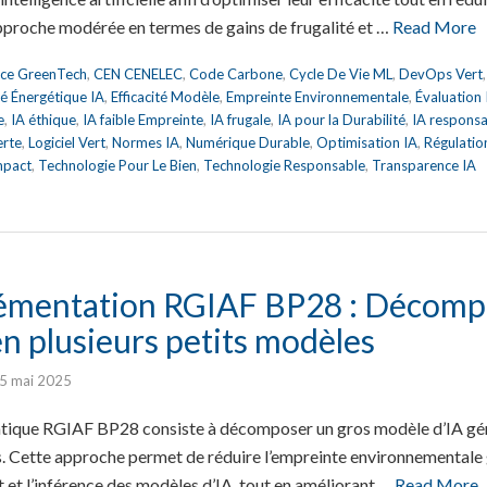
pproche modérée en termes de gains de frugalité et …
Read More
nce GreenTech
,
CEN CENELEC
,
Code Carbone
,
Cycle De Vie ML
,
DevOps Vert
ité Énergétique IA
,
Efficacité Modèle
,
Empreinte Environnementale
,
Évaluation
e
,
IA éthique
,
IA faible Empreinte
,
IA frugale
,
IA pour la Durabilité
,
IA respons
erte
,
Logiciel Vert
,
Normes IA
,
Numérique Durable
,
Optimisation IA
,
Régulatio
mpact
,
Technologie Pour Le Bien
,
Technologie Responsable
,
Transparence IA
émentation RGIAF BP28 : Décomp
n plusieurs petits modèles
5 mai 2025
atique RGIAF BP28 consiste à décomposer un gros modèle d’IA géné
s. Cette approche permet de réduire l’empreinte environnementale g
 et l’inférence des modèles d’IA, tout en améliorant …
Read More