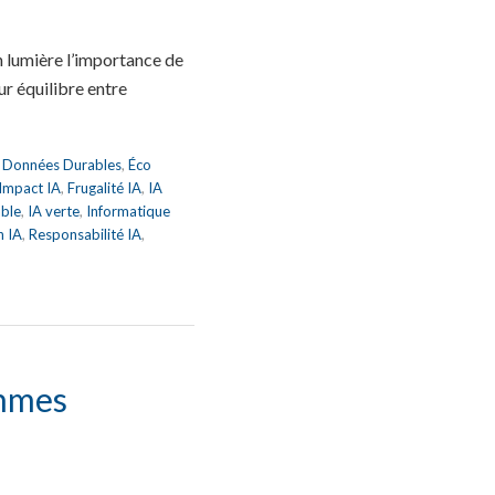
 lumière l’importance de
eur équilibre entre
,
Données Durables
,
Éco
 Impact IA
,
Frugalité IA
,
IA
able
,
IA verte
,
Informatique
n IA
,
Responsabilité IA
,
thmes