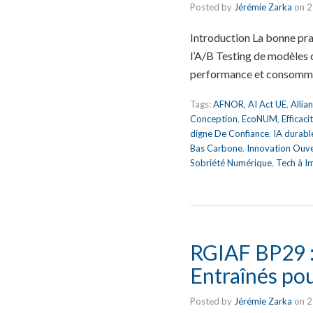
Posted by
Jérémie Zarka
on
2
Introduction La bonne pr
l’A/B Testing de modèles d’
performance et consomma
Tags:
AFNOR
,
AI Act UE
,
Allia
Conception
,
EcoNUM
,
Efficac
digne De Confiance
,
IA durabl
Bas Carbone
,
Innovation Ouv
Sobriété Numérique
,
Tech à I
RGIAF BP29 : 
Entraînés po
Posted by
Jérémie Zarka
on
2