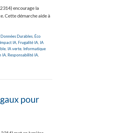
 2314) encourage la
ce. Cette démarche aide à
,
Données Durables
,
Éco
 Impact IA
,
Frugalité IA
,
IA
able
,
IA verte
,
Informatique
n IA
,
Responsabilité IA
,
ugaux pour
 2314) met en lumière