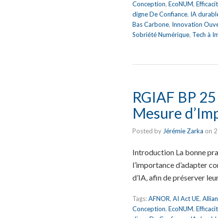
Conception
,
EcoNUM
,
Efficac
digne De Confiance
,
IA durabl
Bas Carbone
,
Innovation Ouv
Sobriété Numérique
,
Tech à I
RGIAF BP 25 :
Mesure d’Imp
Posted by
Jérémie Zarka
on
2
Introduction La bonne pra
l’importance d’adapter co
d’IA, afin de préserver leu
Tags:
AFNOR
,
AI Act UE
,
Allia
Conception
,
EcoNUM
,
Efficac