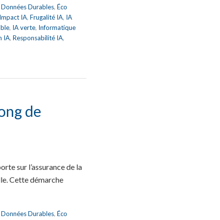
,
Données Durables
,
Éco
 Impact IA
,
Frugalité IA
,
IA
able
,
IA verte
,
Informatique
n IA
,
Responsabilité IA
,
long de
rte sur l’assurance de la
ielle. Cette démarche
,
Données Durables
,
Éco