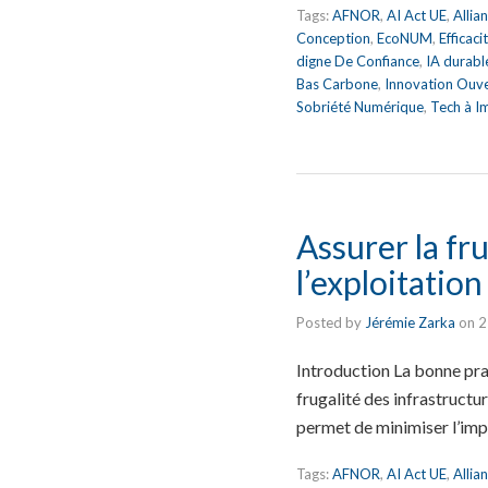
Tags:
AFNOR
,
AI Act UE
,
Allia
Conception
,
EcoNUM
,
Efficac
digne De Confiance
,
IA durabl
Bas Carbone
,
Innovation Ouv
Sobriété Numérique
,
Tech à I
Assurer la fr
l’exploitatio
Posted by
Jérémie Zarka
on
2
Introduction La bonne prat
frugalité des infrastructur
permet de minimiser l’im
Tags:
AFNOR
,
AI Act UE
,
Allia