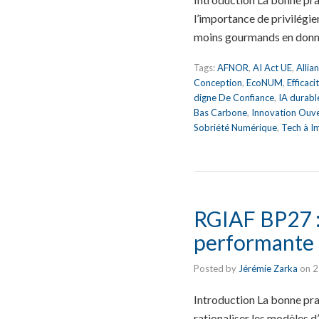
l’importance de privilégier
moins gourmands en donn
Tags:
AFNOR
,
AI Act UE
,
Allia
Conception
,
EcoNUM
,
Efficac
digne De Confiance
,
IA durabl
Bas Carbone
,
Innovation Ouv
Sobriété Numérique
,
Tech à I
RGIAF BP27 : 
performante
Posted by
Jérémie Zarka
on
2
Introduction La bonne pra
rationaliser les modèles d’