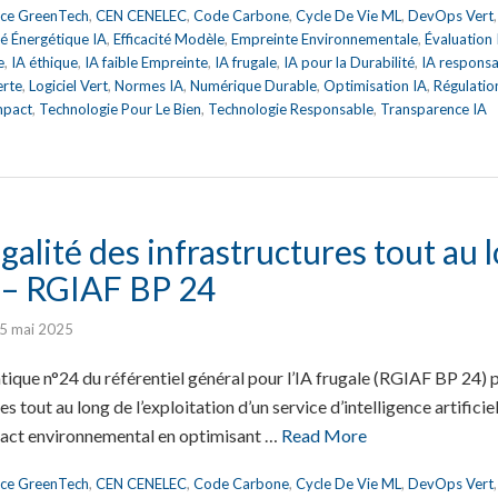
nce GreenTech
,
CEN CENELEC
,
Code Carbone
,
Cycle De Vie ML
,
DevOps Vert
ité Énergétique IA
,
Efficacité Modèle
,
Empreinte Environnementale
,
Évaluation
e
,
IA éthique
,
IA faible Empreinte
,
IA frugale
,
IA pour la Durabilité
,
IA respons
erte
,
Logiciel Vert
,
Normes IA
,
Numérique Durable
,
Optimisation IA
,
Régulatio
mpact
,
Technologie Pour Le Bien
,
Technologie Responsable
,
Transparence IA
ugalité des infrastructures tout au 
n – RGIAF BP 24
5 mai 2025
ique n°24 du référentiel général pour l’IA frugale (RGIAF BP 24) po
es tout au long de l’exploitation d’un service d’intelligence artific
pact environnemental en optimisant …
Read More
nce GreenTech
,
CEN CENELEC
,
Code Carbone
,
Cycle De Vie ML
,
DevOps Vert