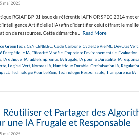
5 mai 2025
atique RGIAF BP 31 issue du référentiel AFNOR SPEC 2314 met en
Intelligence Artificielle (IA) afin d’identifier celui offrant le meill
tion de ressources. Cette démarche …
Read More
nce GreenTech
,
CEN CENELEC
,
Code Carbone
,
Cycle De Vie ML
,
DevOps Vert
ité Énergétique IA
,
Efficacité Modèle
,
Empreinte Environnementale
,
Évaluation
e
,
IA éthique
,
IA faible Empreinte
,
IA frugale
,
IA pour la Durabilité
,
IA respons
erte
,
Logiciel Vert
,
Normes IA
,
Numérique Durable
,
Optimisation IA
,
Régulatio
mpact
,
Technologie Pour Le Bien
,
Technologie Responsable
,
Transparence IA
Réutiliser et Partager des Algori
ur une IA Frugale et Responsable
5 mai 2025