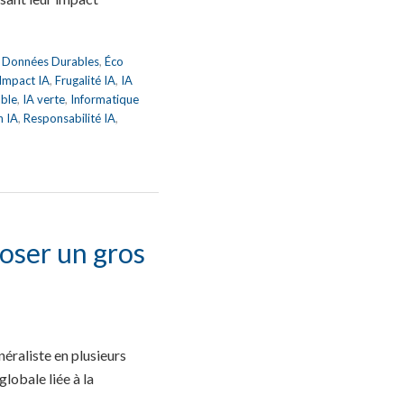
,
Données Durables
,
Éco
 Impact IA
,
Frugalité IA
,
IA
able
,
IA verte
,
Informatique
n IA
,
Responsabilité IA
,
oser un gros
raliste en plusieurs
lobale liée à la