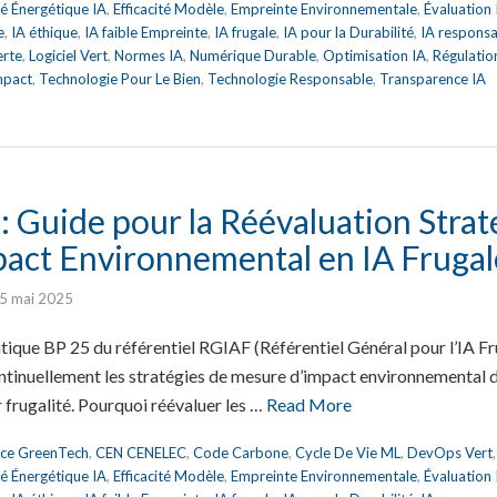
ité Énergétique IA
,
Efficacité Modèle
,
Empreinte Environnementale
,
Évaluation
e
,
IA éthique
,
IA faible Empreinte
,
IA frugale
,
IA pour la Durabilité
,
IA respons
erte
,
Logiciel Vert
,
Normes IA
,
Numérique Durable
,
Optimisation IA
,
Régulatio
mpact
,
Technologie Pour Le Bien
,
Technologie Responsable
,
Transparence IA
 Guide pour la Réévaluation Strat
act Environnemental en IA Frugal
5 mai 2025
tique BP 25 du référentiel RGIAF (Référentiel Général pour l’IA Fr
ntinuellement les stratégies de mesure d’impact environnemental d
r frugalité. Pourquoi réévaluer les …
Read More
nce GreenTech
,
CEN CENELEC
,
Code Carbone
,
Cycle De Vie ML
,
DevOps Vert
ité Énergétique IA
,
Efficacité Modèle
,
Empreinte Environnementale
,
Évaluation