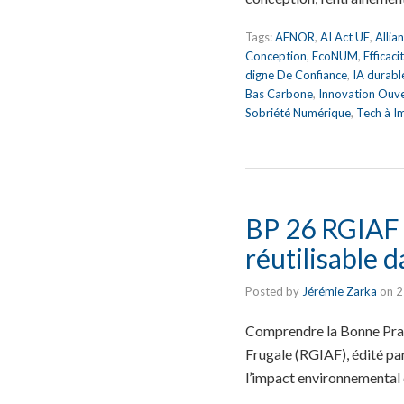
Tags:
AFNOR
,
AI Act UE
,
Allia
Conception
,
EcoNUM
,
Efficac
digne De Confiance
,
IA durabl
Bas Carbone
,
Innovation Ouv
Sobriété Numérique
,
Tech à I
BP 26 RGIAF 
réutilisable d
Posted by
Jérémie Zarka
on
2
Comprendre la Bonne Prati
Frugale (RGIAF), édité p
l’impact environnemental d