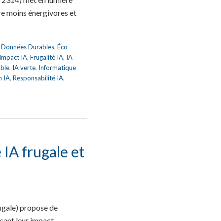
ire moins énergivores et
,
Données Durables
,
Éco
 Impact IA
,
Frugalité IA
,
IA
able
,
IA verte
,
Informatique
n IA
,
Responsabilité IA
,
IA frugale et
ugale) propose de
uisant leur impact