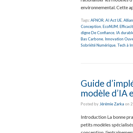
environnemental. Cette a
Tags:
AFNOR
,
AI Act UE
,
Allia
Conception
,
EcoNUM
,
Efficac
digne De Confiance
,
IA durabl
Bas Carbone
,
Innovation Ouv
Sobriété Numérique
,
Tech à I
Guide d’impl
modèle d’IA e
Posted by
Jérémie Zarka
on
2
Introduction La bonne pr
petits modèles spécialisé
conception, l’entraînement