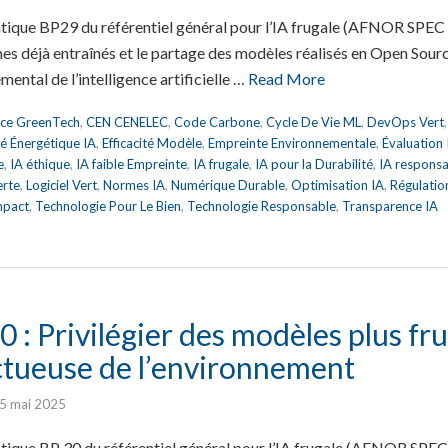
atique BP29 du référentiel général pour l’IA frugale (AFNOR SPEC
hmes déjà entraînés et le partage des modèles réalisés en Open Sour
mental de l’intelligence artificielle …
Read More
nce GreenTech
,
CEN CENELEC
,
Code Carbone
,
Cycle De Vie ML
,
DevOps Vert
ité Énergétique IA
,
Efficacité Modèle
,
Empreinte Environnementale
,
Évaluation
e
,
IA éthique
,
IA faible Empreinte
,
IA frugale
,
IA pour la Durabilité
,
IA respons
erte
,
Logiciel Vert
,
Normes IA
,
Numérique Durable
,
Optimisation IA
,
Régulatio
mpact
,
Technologie Pour Le Bien
,
Technologie Responsable
,
Transparence IA
 : Privilégier des modèles plus fr
ctueuse de l’environnement
5 mai 2025
tique BP 30 du référentiel général pour l’IA frugale (AFNOR SPEC