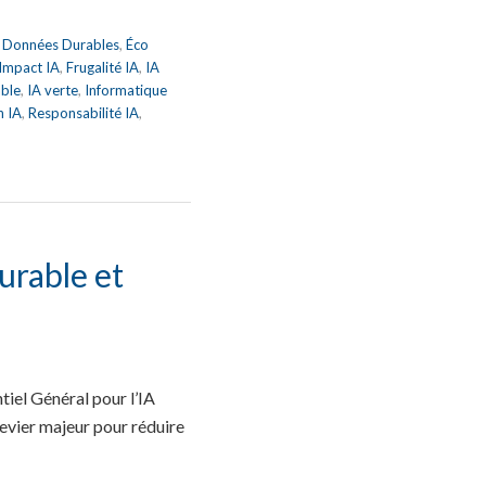
,
Données Durables
,
Éco
 Impact IA
,
Frugalité IA
,
IA
able
,
IA verte
,
Informatique
n IA
,
Responsabilité IA
,
urable et
iel Général pour l’IA
vier majeur pour réduire