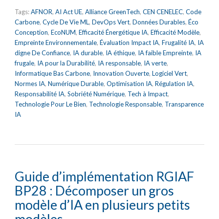
Tags:
AFNOR
,
AI Act UE
,
Alliance GreenTech
,
CEN CENELEC
,
Code
Carbone
,
Cycle De Vie ML
,
DevOps Vert
,
Données Durables
,
Éco
Conception
,
EcoNUM
,
Efficacité Énergétique IA
,
Efficacité Modèle
,
Empreinte Environnementale
,
Évaluation Impact IA
,
Frugalité IA
,
IA
digne De Confiance
,
IA durable
,
IA éthique
,
IA faible Empreinte
,
IA
frugale
,
IA pour la Durabilité
,
IA responsable
,
IA verte
,
Informatique Bas Carbone
,
Innovation Ouverte
,
Logiciel Vert
,
Normes IA
,
Numérique Durable
,
Optimisation IA
,
Régulation IA
,
Responsabilité IA
,
Sobriété Numérique
,
Tech à Impact
,
Technologie Pour Le Bien
,
Technologie Responsable
,
Transparence
IA
Guide d’implémentation RGIAF
BP28 : Décomposer un gros
modèle d’IA en plusieurs petits
modèles