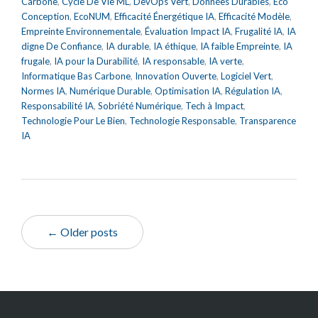
Carbone
,
Cycle De Vie ML
,
DevOps Vert
,
Données Durables
,
Éco
Conception
,
EcoNUM
,
Efficacité Énergétique IA
,
Efficacité Modèle
,
Empreinte Environnementale
,
Évaluation Impact IA
,
Frugalité IA
,
IA
digne De Confiance
,
IA durable
,
IA éthique
,
IA faible Empreinte
,
IA
frugale
,
IA pour la Durabilité
,
IA responsable
,
IA verte
,
Informatique Bas Carbone
,
Innovation Ouverte
,
Logiciel Vert
,
Normes IA
,
Numérique Durable
,
Optimisation IA
,
Régulation IA
,
Responsabilité IA
,
Sobriété Numérique
,
Tech à Impact
,
Technologie Pour Le Bien
,
Technologie Responsable
,
Transparence
IA
← Older posts