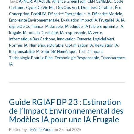
Tags:
AFNOR
,
AI Act UE
,
Alliance GreenTech
,
CEN CENELEC
,
Code
Carbone
,
Cycle De Vie ML
,
DevOps Vert
,
Données Durables
,
Éco
Conception
,
EcoNUM
,
Efficacité Énergétique IA
,
Efficacité Modèle
,
Empreinte Environnementale
,
Évaluation Impact IA
,
Frugalité IA
,
IA
digne De Confiance
,
IA durable
,
IA éthique
,
IA faible Empreinte
,
IA
frugale
,
IA pour la Durabilité
,
IA responsable
,
IA verte
,
Informatique Bas Carbone
,
Innovation Ouverte
,
Logiciel Vert
,
Normes IA
,
Numérique Durable
,
Optimisation IA
,
Régulation IA
,
Responsabilité IA
,
Sobriété Numérique
,
Tech à Impact
,
Technologie Pour Le Bien
,
Technologie Responsable
,
Transparence
IA
Guide RGIAF BP 23 : Estimation
de l’Impact Environnemental des
Modèles IA pour une IA Frugale
Posted by
Jérémie Zarka
on
25 mai 2025