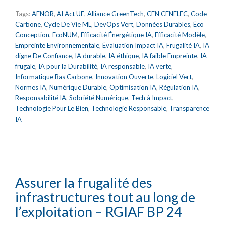
Tags:
AFNOR
,
AI Act UE
,
Alliance GreenTech
,
CEN CENELEC
,
Code
Carbone
,
Cycle De Vie ML
,
DevOps Vert
,
Données Durables
,
Éco
Conception
,
EcoNUM
,
Efficacité Énergétique IA
,
Efficacité Modèle
,
Empreinte Environnementale
,
Évaluation Impact IA
,
Frugalité IA
,
IA
digne De Confiance
,
IA durable
,
IA éthique
,
IA faible Empreinte
,
IA
frugale
,
IA pour la Durabilité
,
IA responsable
,
IA verte
,
Informatique Bas Carbone
,
Innovation Ouverte
,
Logiciel Vert
,
Normes IA
,
Numérique Durable
,
Optimisation IA
,
Régulation IA
,
Responsabilité IA
,
Sobriété Numérique
,
Tech à Impact
,
Technologie Pour Le Bien
,
Technologie Responsable
,
Transparence
IA
Assurer la frugalité des
infrastructures tout au long de
l’exploitation – RGIAF BP 24