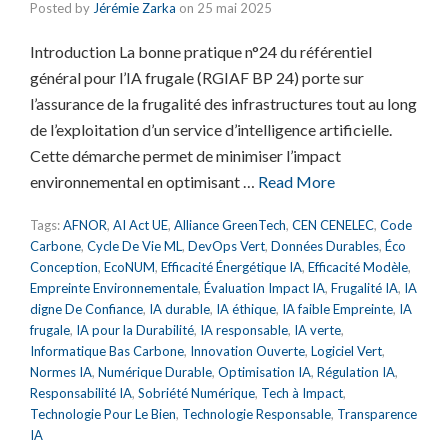
Posted by
Jérémie Zarka
on
25 mai 2025
Introduction La bonne pratique n°24 du référentiel
général pour l’IA frugale (RGIAF BP 24) porte sur
l’assurance de la frugalité des infrastructures tout au long
de l’exploitation d’un service d’intelligence artificielle.
Cette démarche permet de minimiser l’impact
environnemental en optimisant …
Read More
Tags:
AFNOR
,
AI Act UE
,
Alliance GreenTech
,
CEN CENELEC
,
Code
Carbone
,
Cycle De Vie ML
,
DevOps Vert
,
Données Durables
,
Éco
Conception
,
EcoNUM
,
Efficacité Énergétique IA
,
Efficacité Modèle
,
Empreinte Environnementale
,
Évaluation Impact IA
,
Frugalité IA
,
IA
digne De Confiance
,
IA durable
,
IA éthique
,
IA faible Empreinte
,
IA
frugale
,
IA pour la Durabilité
,
IA responsable
,
IA verte
,
Informatique Bas Carbone
,
Innovation Ouverte
,
Logiciel Vert
,
Normes IA
,
Numérique Durable
,
Optimisation IA
,
Régulation IA
,
Responsabilité IA
,
Sobriété Numérique
,
Tech à Impact
,
Technologie Pour Le Bien
,
Technologie Responsable
,
Transparence
IA