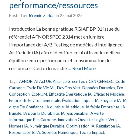
performance/ressources
Posted by
Jérémie Zarka
on
25 mai 2025
Introduction La bonne pratique RGIAF BP 31 issue du
référentiel AFNOR SPEC 2314 met en lumière
l’importance de l’A/B Testing de modèles d’Intelligence
Artificielle (IA) afin d’identifier celui offrant le meilleur
équilibre entre performance et consommation de
ressources. Cette démarche …
Read More
Tags:
AFNOR
,
AI Act UE
,
Alliance GreenTech
,
CEN CENELEC
,
Code
Carbone
,
Cycle De Vie ML
,
DevOps Vert
,
Données Durables
,
Éco
Conception
,
EcoNUM
,
Efficacité Énergétique IA
,
Efficacité Modèle
,
Empreinte Environnementale
,
Évaluation Impact IA
,
Frugalité IA
,
IA
digne De Confiance
,
IA durable
,
IA éthique
,
IA faible Empreinte
,
IA
frugale
,
IA pour la Durabilité
,
IA responsable
,
IA verte
,
Informatique Bas Carbone
,
Innovation Ouverte
,
Logiciel Vert
,
Normes IA
,
Numérique Durable
,
Optimisation IA
,
Régulation IA
,
Responsabilité IA
,
Sobriété Numérique
,
Tech à Impact
,