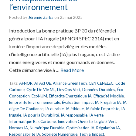
l’environnement
Posted by
Jérémie Zarka
on
25 mai 2025
Introduction La bonne pratique BP 30 du référentiel
général pour l’IA frugale (AFNOR SPEC 2314) met en
lumière l’importance de privilégier des modèles
d’intelligence artificielle (IA) plus frugaux, c’est-à-dire
moins énergivores et moins gourmands en données.
Cette démarche vise à …
Read More
Tags:
AFNOR
,
AI Act UE
,
Alliance GreenTech
,
CEN CENELEC
,
Code
Carbone
,
Cycle De Vie ML
,
DevOps Vert
,
Données Durables
,
Éco
Conception
,
EcoNUM
,
Efficacité Énergétique IA
,
Efficacité Modèle
,
Empreinte Environnementale
,
Évaluation Impact IA
,
Frugalité IA
,
IA
digne De Confiance
,
IA durable
,
IA éthique
,
IA faible Empreinte
,
IA
frugale
,
IA pour la Durabilité
,
IA responsable
,
IA verte
,
Informatique Bas Carbone
,
Innovation Ouverte
,
Logiciel Vert
,
Normes IA
,
Numérique Durable
,
Optimisation IA
,
Régulation IA
,
Responsabilité IA
,
Sobriété Numérique
,
Tech à Impact
,