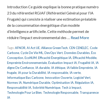
Introduction Ce guide explique la bonne pratique numéro
23 du référentiel RGIAF (Référentiel Général pour l’IA
Frugale) qui consiste à réaliser une estimation préalable
de la consommation énergétique d’un modèle
d’intelligence artificielle. Cette méthode permet de
réduire l’impact environnemental des …
Read More
Tags:
AFNOR
,
AI Act UE
,
Alliance GreenTech
,
CEN CENELEC
,
Code
Carbone
,
Cycle De Vie ML
,
DevOps Vert
,
Données Durables
,
Éco
Conception
,
EcoNUM
,
Efficacité Énergétique IA
,
Efficacité Modèle
,
Empreinte Environnementale
,
Évaluation Impact IA
,
Frugalité IA
,
IA
digne De Confiance
,
IA durable
,
IA éthique
,
IA faible Empreinte
,
IA
frugale
,
IA pour la Durabilité
,
IA responsable
,
IA verte
,
Informatique Bas Carbone
,
Innovation Ouverte
,
Logiciel Vert
,
Normes IA
,
Numérique Durable
,
Optimisation IA
,
Régulation IA
,
Responsabilité IA
,
Sobriété Numérique
,
Tech à Impact
,
Technologie Pour Le Bien
,
Technologie Responsable
,
Transparence
IA