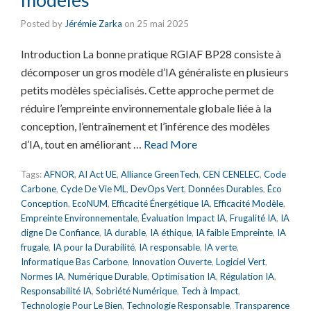
Posted by
Jérémie Zarka
on
25 mai 2025
Introduction La bonne pratique RGIAF BP28 consiste à
décomposer un gros modèle d’IA généraliste en plusieurs
petits modèles spécialisés. Cette approche permet de
réduire l’empreinte environnementale globale liée à la
conception, l’entraînement et l’inférence des modèles
d’IA, tout en améliorant …
Read More
Tags:
AFNOR
,
AI Act UE
,
Alliance GreenTech
,
CEN CENELEC
,
Code
Carbone
,
Cycle De Vie ML
,
DevOps Vert
,
Données Durables
,
Éco
Conception
,
EcoNUM
,
Efficacité Énergétique IA
,
Efficacité Modèle
,
Empreinte Environnementale
,
Évaluation Impact IA
,
Frugalité IA
,
IA
digne De Confiance
,
IA durable
,
IA éthique
,
IA faible Empreinte
,
IA
frugale
,
IA pour la Durabilité
,
IA responsable
,
IA verte
,
Informatique Bas Carbone
,
Innovation Ouverte
,
Logiciel Vert
,
Normes IA
,
Numérique Durable
,
Optimisation IA
,
Régulation IA
,
Responsabilité IA
,
Sobriété Numérique
,
Tech à Impact
,
Technologie Pour Le Bien
,
Technologie Responsable
,
Transparence