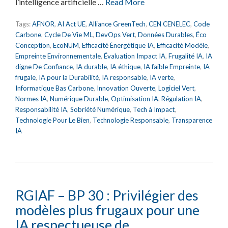
l’intelligence artificielle …
Read More
Tags:
AFNOR
,
AI Act UE
,
Alliance GreenTech
,
CEN CENELEC
,
Code
Carbone
,
Cycle De Vie ML
,
DevOps Vert
,
Données Durables
,
Éco
Conception
,
EcoNUM
,
Efficacité Énergétique IA
,
Efficacité Modèle
,
Empreinte Environnementale
,
Évaluation Impact IA
,
Frugalité IA
,
IA
digne De Confiance
,
IA durable
,
IA éthique
,
IA faible Empreinte
,
IA
frugale
,
IA pour la Durabilité
,
IA responsable
,
IA verte
,
Informatique Bas Carbone
,
Innovation Ouverte
,
Logiciel Vert
,
Normes IA
,
Numérique Durable
,
Optimisation IA
,
Régulation IA
,
Responsabilité IA
,
Sobriété Numérique
,
Tech à Impact
,
Technologie Pour Le Bien
,
Technologie Responsable
,
Transparence
IA
RGIAF – BP 30 : Privilégier des
modèles plus frugaux pour une
IA respectueuse de