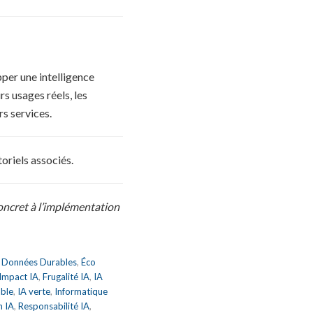
per une intelligence
rs usages réels, les
rs services.
oriels associés.
oncret à l’implémentation
,
Données Durables
,
Éco
 Impact IA
,
Frugalité IA
,
IA
able
,
IA verte
,
Informatique
n IA
,
Responsabilité IA
,