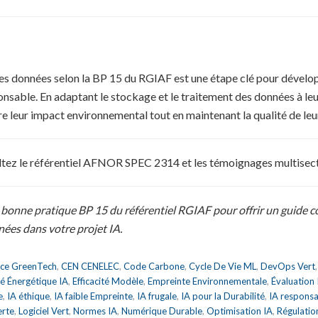
es données selon la BP 15 du RGIAF est une étape clé pour dévelop
ponsable. En adaptant le stockage et le traitement des données à leu
e leur impact environnemental tout en maintenant la qualité de leu
ultez le référentiel AFNOR SPEC 2314 et les témoignages multisect
a bonne pratique BP 15 du référentiel RGIAF pour offrir un guide c
ées dans votre projet IA.
nce GreenTech
,
CEN CENELEC
,
Code Carbone
,
Cycle De Vie ML
,
DevOps Vert
ité Énergétique IA
,
Efficacité Modèle
,
Empreinte Environnementale
,
Évaluation
e
,
IA éthique
,
IA faible Empreinte
,
IA frugale
,
IA pour la Durabilité
,
IA respons
erte
,
Logiciel Vert
,
Normes IA
,
Numérique Durable
,
Optimisation IA
,
Régulatio