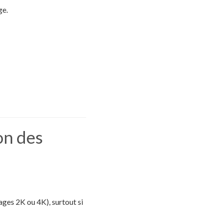
ge.
on des
ages 2K ou 4K), surtout si