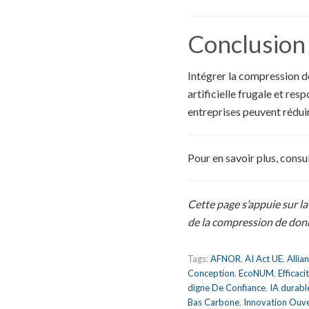
Conclusion
Intégrer la compression d
artificielle frugale et res
entreprises peuvent réduir
Pour en savoir plus, cons
Cette page s’appuie sur l
de la compression de donn
Tags:
AFNOR
,
AI Act UE
,
Allia
Conception
,
EcoNUM
,
Efficac
digne De Confiance
,
IA durabl
Bas Carbone
,
Innovation Ouv