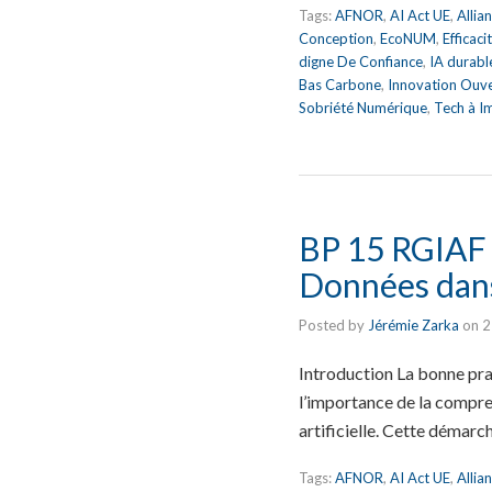
Tags:
AFNOR
,
AI Act UE
,
Allia
Conception
,
EcoNUM
,
Efficac
digne De Confiance
,
IA durabl
Bas Carbone
,
Innovation Ouv
Sobriété Numérique
,
Tech à I
BP 15 RGIAF 
Données dans
Posted by
Jérémie Zarka
on
2
Introduction La bonne pra
l’importance de la compre
artificielle. Cette démarc
Tags:
AFNOR
,
AI Act UE
,
Allia