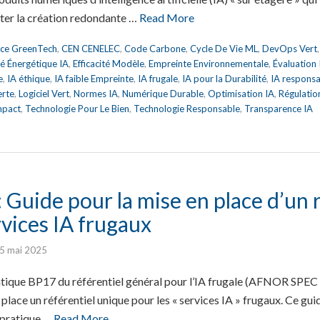
iter la création redondante …
Read More
nce GreenTech
,
CEN CENELEC
,
Code Carbone
,
Cycle De Vie ML
,
DevOps Vert
ité Énergétique IA
,
Efficacité Modèle
,
Empreinte Environnementale
,
Évaluation
e
,
IA éthique
,
IA faible Empreinte
,
IA frugale
,
IA pour la Durabilité
,
IA respons
erte
,
Logiciel Vert
,
Normes IA
,
Numérique Durable
,
Optimisation IA
,
Régulatio
mpact
,
Technologie Pour Le Bien
,
Technologie Responsable
,
Transparence IA
Guide pour la mise en place d’un r
vices IA frugaux
5 mai 2025
atique BP17 du référentiel général pour l’IA frugale (AFNOR SPEC
place un référentiel unique pour les « services IA » frugaux. Ce g
 pratique …
Read More