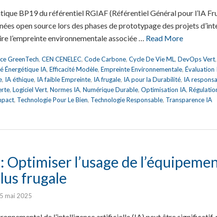
tique BP19 du référentiel RGIAF (Référentiel Général pour l’IA Fr
onnées open source lors des phases de prototypage des projets d’intel
re l’empreinte environnementale associée …
Read More
nce GreenTech
,
CEN CENELEC
,
Code Carbone
,
Cycle De Vie ML
,
DevOps Vert
ité Énergétique IA
,
Efficacité Modèle
,
Empreinte Environnementale
,
Évaluation
e
,
IA éthique
,
IA faible Empreinte
,
IA frugale
,
IA pour la Durabilité
,
IA respons
erte
,
Logiciel Vert
,
Normes IA
,
Numérique Durable
,
Optimisation IA
,
Régulatio
mpact
,
Technologie Pour Le Bien
,
Technologie Responsable
,
Transparence IA
 Optimiser l’usage de l’équipemen
lus frugale
5 mai 2025
onnemental de l’intelligence artificielle (IA) peut être significati