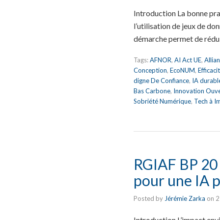
Introduction La bonne pra
l’utilisation de jeux de d
démarche permet de rédui
Tags:
AFNOR
,
AI Act UE
,
Allia
Conception
,
EcoNUM
,
Efficac
digne De Confiance
,
IA durabl
Bas Carbone
,
Innovation Ouv
Sobriété Numérique
,
Tech à I
RGIAF BP 20 :
pour une IA p
Posted by
Jérémie Zarka
on
2
Introduction L’impact envir