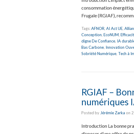
consommation énergétique 
Frugale (RGIAF), recomm
Tags:
AFNOR
,
AI Act UE
,
Allia
Conception
,
EcoNUM
,
Efficac
digne De Confiance
,
IA durabl
Bas Carbone
,
Innovation Ouv
Sobriété Numérique
,
Tech à I
RGIAF – Bonne
numériques IA
Posted by
Jérémie Zarka
on
2
Introduction La bonne pra
disposer d’une offre de pro