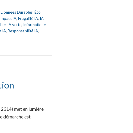
,
Données Durables
,
Éco
 Impact IA
,
Frugalité IA
,
IA
able
,
IA verte
,
Informatique
n IA
,
Responsabilité IA
,
e
tion
 2314) met en lumière
tte démarche est