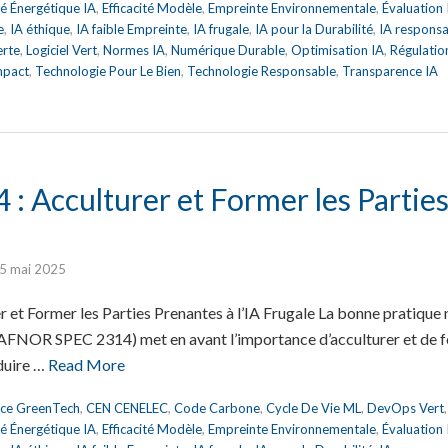
ité Énergétique IA
,
Efficacité Modèle
,
Empreinte Environnementale
,
Évaluation
e
,
IA éthique
,
IA faible Empreinte
,
IA frugale
,
IA pour la Durabilité
,
IA respons
erte
,
Logiciel Vert
,
Normes IA
,
Numérique Durable
,
Optimisation IA
,
Régulatio
mpact
,
Technologie Pour Le Bien
,
Technologie Responsable
,
Transparence IA
: Acculturer et Former les Partie
5 mai 2025
 et Former les Parties Prenantes à l’IA Frugale La bonne pratique 
 (AFNOR SPEC 2314) met en avant l’importance d’acculturer et de 
duire …
Read More
nce GreenTech
,
CEN CENELEC
,
Code Carbone
,
Cycle De Vie ML
,
DevOps Vert
ité Énergétique IA
,
Efficacité Modèle
,
Empreinte Environnementale
,
Évaluation