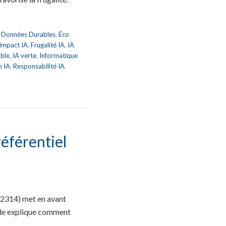
,
Données Durables
,
Éco
 Impact IA
,
Frugalité IA
,
IA
able
,
IA verte
,
Informatique
n IA
,
Responsabilité IA
,
éférentiel
 2314) met en avant
uide explique comment