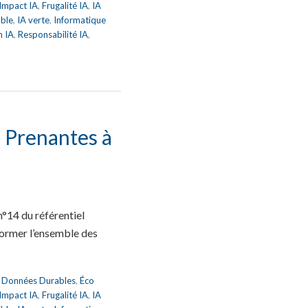
 Impact IA
,
Frugalité IA
,
IA
able
,
IA verte
,
Informatique
n IA
,
Responsabilité IA
,
s Prenantes à
n°14 du référentiel
former l’ensemble des
,
Données Durables
,
Éco
 Impact IA
,
Frugalité IA
,
IA