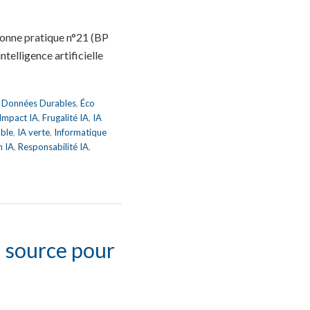
bonne pratique n°21 (BP
telligence artificielle
,
Données Durables
,
Éco
 Impact IA
,
Frugalité IA
,
IA
able
,
IA verte
,
Informatique
n IA
,
Responsabilité IA
,
n source pour