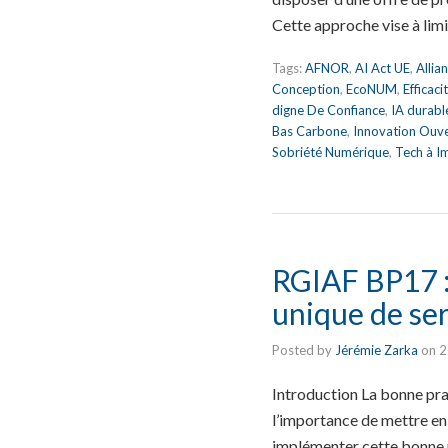
Cette approche vise à lim
Tags:
AFNOR
,
AI Act UE
,
Allia
Conception
,
EcoNUM
,
Efficac
digne De Confiance
,
IA durabl
Bas Carbone
,
Innovation Ouv
Sobriété Numérique
,
Tech à I
RGIAF BP17 : 
unique de ser
Posted by
Jérémie Zarka
on
2
Introduction La bonne pr
l’importance de mettre en 
implémenter cette bonne