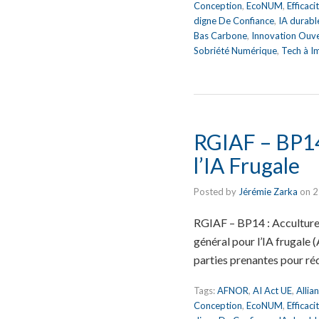
Conception
,
EcoNUM
,
Efficac
digne De Confiance
,
IA durabl
Bas Carbone
,
Innovation Ouv
Sobriété Numérique
,
Tech à I
RGIAF – BP14 
l’IA Frugale
Posted by
Jérémie Zarka
on
2
RGIAF – BP14 : Acculturer
général pour l’IA frugale
parties prenantes pour ré
Tags:
AFNOR
,
AI Act UE
,
Allia
Conception
,
EcoNUM
,
Efficac