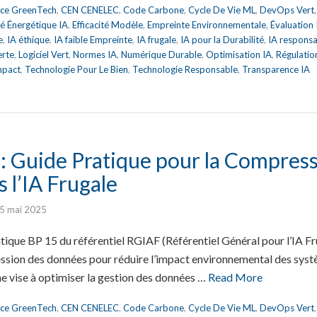
nce GreenTech
,
CEN CENELEC
,
Code Carbone
,
Cycle De Vie ML
,
DevOps Vert
ité Énergétique IA
,
Efficacité Modèle
,
Empreinte Environnementale
,
Évaluation
e
,
IA éthique
,
IA faible Empreinte
,
IA frugale
,
IA pour la Durabilité
,
IA respons
erte
,
Logiciel Vert
,
Normes IA
,
Numérique Durable
,
Optimisation IA
,
Régulatio
mpact
,
Technologie Pour Le Bien
,
Technologie Responsable
,
Transparence IA
: Guide Pratique pour la Compress
 l’IA Frugale
5 mai 2025
tique BP 15 du référentiel RGIAF (Référentiel Général pour l’IA Fr
ssion des données pour réduire l’impact environnemental des syst
he vise à optimiser la gestion des données …
Read More
nce GreenTech
,
CEN CENELEC
,
Code Carbone
,
Cycle De Vie ML
,
DevOps Vert