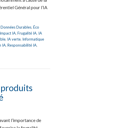
entiel Général pour l’IA
,
Données Durables
,
Éco
 Impact IA
,
Frugalité IA
,
IA
able
,
IA verte
,
Informatique
n IA
,
Responsabilité IA
,
 produits
é
 avant l’importance de
favorise la frugalité.