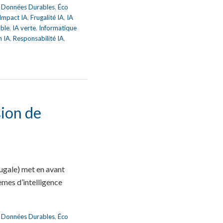
,
Données Durables
,
Éco
 Impact IA
,
Frugalité IA
,
IA
able
,
IA verte
,
Informatique
n IA
,
Responsabilité IA
,
ion de
ugale) met en avant
èmes d’intelligence
,
Données Durables
,
Éco