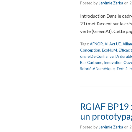
Posted by
Jérémie Zarka
on
2
Introduction Dans le cadr
21) met l’accent sur la cr
verte (GreenAI). Cette p
Tags:
AFNOR
,
AI Act UE
,
Allia
Conception
,
EcoNUM
,
Efficac
digne De Confiance
,
IA durabl
Bas Carbone
,
Innovation Ouv
Sobriété Numérique
,
Tech à I
RGIAF BP19 :
un prototypag
Posted by
Jérémie Zarka
on
2