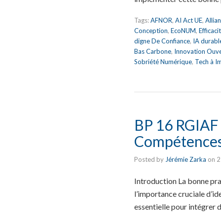
Tags:
AFNOR
,
AI Act UE
,
Allia
Conception
,
EcoNUM
,
Efficac
digne De Confiance
,
IA durabl
Bas Carbone
,
Innovation Ouv
Sobriété Numérique
,
Tech à I
BP 16 RGIAF :
Compétences 
Posted by
Jérémie Zarka
on
2
Introduction La bonne pra
l’importance cruciale d’id
essentielle pour intégrer