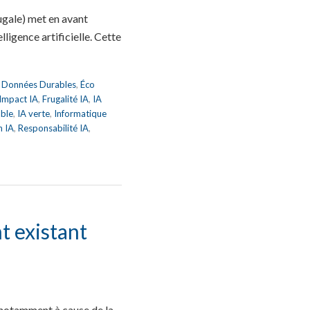
ugale) met en avant
ligence artificielle. Cette
,
Données Durables
,
Éco
 Impact IA
,
Frugalité IA
,
IA
able
,
IA verte
,
Informatique
n IA
,
Responsabilité IA
,
t existant
f, notamment à cause de la