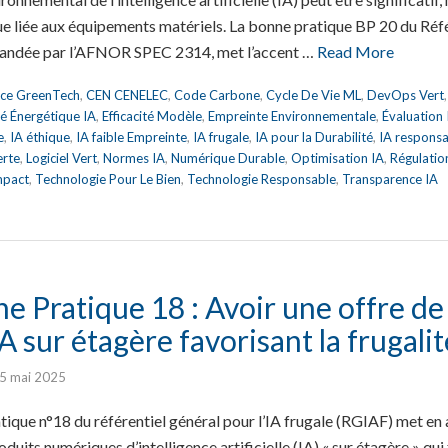
liée aux équipements matériels. La bonne pratique BP 20 du Référ
andée par l’AFNOR SPEC 2314, met l’accent …
Read More
nce GreenTech
,
CEN CENELEC
,
Code Carbone
,
Cycle De Vie ML
,
DevOps Vert
ité Énergétique IA
,
Efficacité Modèle
,
Empreinte Environnementale
,
Évaluation
e
,
IA éthique
,
IA faible Empreinte
,
IA frugale
,
IA pour la Durabilité
,
IA respons
erte
,
Logiciel Vert
,
Normes IA
,
Numérique Durable
,
Optimisation IA
,
Régulatio
mpact
,
Technologie Pour Le Bien
,
Technologie Responsable
,
Transparence IA
 Pratique 18 : Avoir une offre de
 sur étagère favorisant la frugalit
5 mai 2025
tique n°18 du référentiel général pour l’IA frugale (RGIAF) met en
duits numériques d’intelligence artificielle (IA) « sur étagère » qui 