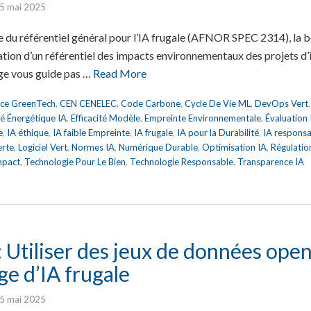
5 mai 2025
e du référentiel général pour l’IA frugale (AFNOR SPEC 2314), la 
éation d’un référentiel des impacts environnementaux des projets d’in
age vous guide pas …
Read More
nce GreenTech
,
CEN CENELEC
,
Code Carbone
,
Cycle De Vie ML
,
DevOps Vert
ité Énergétique IA
,
Efficacité Modèle
,
Empreinte Environnementale
,
Évaluation
e
,
IA éthique
,
IA faible Empreinte
,
IA frugale
,
IA pour la Durabilité
,
IA respons
erte
,
Logiciel Vert
,
Normes IA
,
Numérique Durable
,
Optimisation IA
,
Régulatio
mpact
,
Technologie Pour Le Bien
,
Technologie Responsable
,
Transparence IA
 Utiliser des jeux de données ope
e d’IA frugale
5 mai 2025