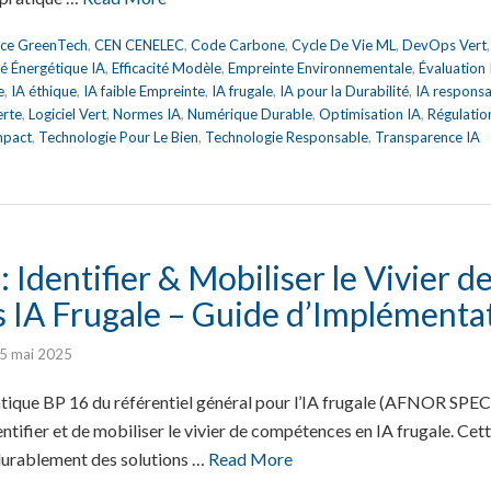
nce GreenTech
,
CEN CENELEC
,
Code Carbone
,
Cycle De Vie ML
,
DevOps Vert
ité Énergétique IA
,
Efficacité Modèle
,
Empreinte Environnementale
,
Évaluation
e
,
IA éthique
,
IA faible Empreinte
,
IA frugale
,
IA pour la Durabilité
,
IA respons
erte
,
Logiciel Vert
,
Normes IA
,
Numérique Durable
,
Optimisation IA
,
Régulatio
mpact
,
Technologie Pour Le Bien
,
Technologie Responsable
,
Transparence IA
 Identifier & Mobiliser le Vivier d
IA Frugale – Guide d’Implémenta
5 mai 2025
tique BP 16 du référentiel général pour l’IA frugale (AFNOR SPEC
entifier et de mobiliser le vivier de compétences en IA frugale. Ce
 durablement des solutions …
Read More