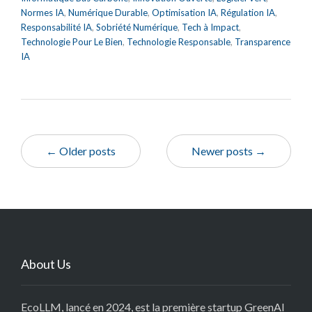
Normes IA
,
Numérique Durable
,
Optimisation IA
,
Régulation IA
,
Responsabilité IA
,
Sobriété Numérique
,
Tech à Impact
,
Technologie Pour Le Bien
,
Technologie Responsable
,
Transparence
IA
← Older posts
Newer posts →
About Us
EcoLLM, lancé en 2024, est la première startup GreenAI