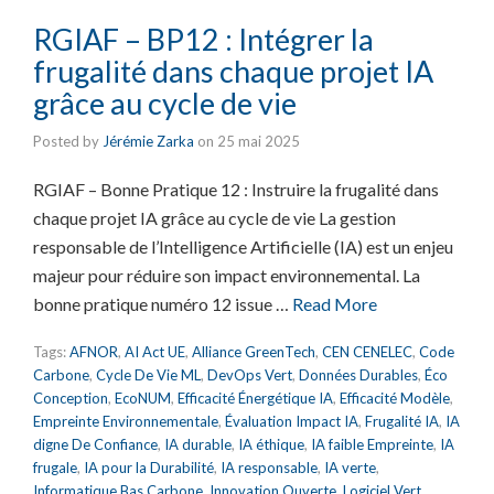
RGIAF – BP12 : Intégrer la
frugalité dans chaque projet IA
grâce au cycle de vie
Posted by
Jérémie Zarka
on
25 mai 2025
RGIAF – Bonne Pratique 12 : Instruire la frugalité dans
chaque projet IA grâce au cycle de vie La gestion
responsable de l’Intelligence Artificielle (IA) est un enjeu
majeur pour réduire son impact environnemental. La
bonne pratique numéro 12 issue …
Read More
Tags:
AFNOR
,
AI Act UE
,
Alliance GreenTech
,
CEN CENELEC
,
Code
Carbone
,
Cycle De Vie ML
,
DevOps Vert
,
Données Durables
,
Éco
Conception
,
EcoNUM
,
Efficacité Énergétique IA
,
Efficacité Modèle
,
Empreinte Environnementale
,
Évaluation Impact IA
,
Frugalité IA
,
IA
digne De Confiance
,
IA durable
,
IA éthique
,
IA faible Empreinte
,
IA
frugale
,
IA pour la Durabilité
,
IA responsable
,
IA verte
,
Informatique Bas Carbone
,
Innovation Ouverte
,
Logiciel Vert
,