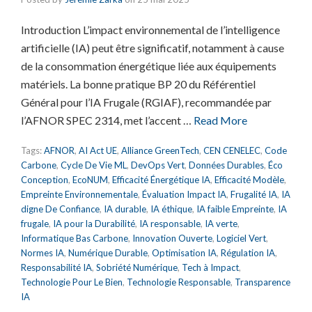
Introduction L’impact environnemental de l’intelligence
artificielle (IA) peut être significatif, notamment à cause
de la consommation énergétique liée aux équipements
matériels. La bonne pratique BP 20 du Référentiel
Général pour l’IA Frugale (RGIAF), recommandée par
l’AFNOR SPEC 2314, met l’accent …
Read More
Tags:
AFNOR
,
AI Act UE
,
Alliance GreenTech
,
CEN CENELEC
,
Code
Carbone
,
Cycle De Vie ML
,
DevOps Vert
,
Données Durables
,
Éco
Conception
,
EcoNUM
,
Efficacité Énergétique IA
,
Efficacité Modèle
,
Empreinte Environnementale
,
Évaluation Impact IA
,
Frugalité IA
,
IA
digne De Confiance
,
IA durable
,
IA éthique
,
IA faible Empreinte
,
IA
frugale
,
IA pour la Durabilité
,
IA responsable
,
IA verte
,
Informatique Bas Carbone
,
Innovation Ouverte
,
Logiciel Vert
,
Normes IA
,
Numérique Durable
,
Optimisation IA
,
Régulation IA
,
Responsabilité IA
,
Sobriété Numérique
,
Tech à Impact
,
Technologie Pour Le Bien
,
Technologie Responsable
,
Transparence
IA