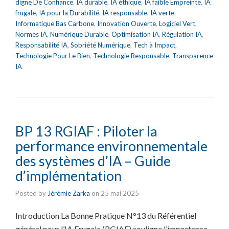
digne De Confiance
,
IA durable
,
IA éthique
,
IA faible Empreinte
,
IA
frugale
,
IA pour la Durabilité
,
IA responsable
,
IA verte
,
Informatique Bas Carbone
,
Innovation Ouverte
,
Logiciel Vert
,
Normes IA
,
Numérique Durable
,
Optimisation IA
,
Régulation IA
,
Responsabilité IA
,
Sobriété Numérique
,
Tech à Impact
,
Technologie Pour Le Bien
,
Technologie Responsable
,
Transparence
IA
BP 13 RGIAF : Piloter la
performance environnementale
des systèmes d’IA – Guide
d’implémentation
Posted by
Jérémie Zarka
on
25 mai 2025
Introduction La Bonne Pratique N°13 du Référentiel
général pour l’IA Frugale (RGIAF) souligne l’importance