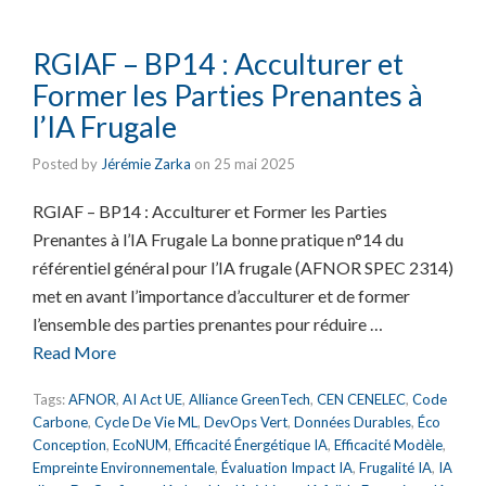
RGIAF – BP14 : Acculturer et
Former les Parties Prenantes à
l’IA Frugale
Posted by
Jérémie Zarka
on
25 mai 2025
RGIAF – BP14 : Acculturer et Former les Parties
Prenantes à l’IA Frugale La bonne pratique n°14 du
référentiel général pour l’IA frugale (AFNOR SPEC 2314)
met en avant l’importance d’acculturer et de former
l’ensemble des parties prenantes pour réduire …
Read More
Tags:
AFNOR
,
AI Act UE
,
Alliance GreenTech
,
CEN CENELEC
,
Code
Carbone
,
Cycle De Vie ML
,
DevOps Vert
,
Données Durables
,
Éco
Conception
,
EcoNUM
,
Efficacité Énergétique IA
,
Efficacité Modèle
,
Empreinte Environnementale
,
Évaluation Impact IA
,
Frugalité IA
,
IA