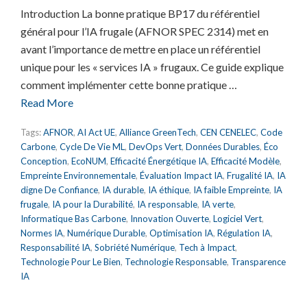
Introduction La bonne pratique BP17 du référentiel
général pour l’IA frugale (AFNOR SPEC 2314) met en
avant l’importance de mettre en place un référentiel
unique pour les « services IA » frugaux. Ce guide explique
comment implémenter cette bonne pratique …
Read More
Tags:
AFNOR
,
AI Act UE
,
Alliance GreenTech
,
CEN CENELEC
,
Code
Carbone
,
Cycle De Vie ML
,
DevOps Vert
,
Données Durables
,
Éco
Conception
,
EcoNUM
,
Efficacité Énergétique IA
,
Efficacité Modèle
,
Empreinte Environnementale
,
Évaluation Impact IA
,
Frugalité IA
,
IA
digne De Confiance
,
IA durable
,
IA éthique
,
IA faible Empreinte
,
IA
frugale
,
IA pour la Durabilité
,
IA responsable
,
IA verte
,
Informatique Bas Carbone
,
Innovation Ouverte
,
Logiciel Vert
,
Normes IA
,
Numérique Durable
,
Optimisation IA
,
Régulation IA
,
Responsabilité IA
,
Sobriété Numérique
,
Tech à Impact
,
Technologie Pour Le Bien
,
Technologie Responsable
,
Transparence
IA