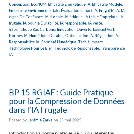
Conception
,
EcoNUM
,
Efficacité Énergétique IA
,
Efficacité Modèle
,
Empreinte Environnementale
,
Évaluation Impact IA
,
Frugalité IA
,
IA
digne De Confiance
,
IA durable
,
IA éthique
,
IA faible Empreinte
,
IA
frugale
,
IA pour la Durabilité
,
IA responsable
,
IA verte
,
Informatique Bas Carbone
,
Innovation Ouverte
,
Logiciel Vert
,
Normes IA
,
Numérique Durable
,
Optimisation IA
,
Régulation IA
,
Responsabilité IA
,
Sobriété Numérique
,
Tech à Impact
,
Technologie Pour Le Bien
,
Technologie Responsable
,
Transparence
IA
BP 15 RGIAF : Guide Pratique
pour la Compression de Données
dans l’IA Frugale
Posted by
Jérémie Zarka
on
25 mai 2025
Introduction La bonne pratique BP 15 du référentiel