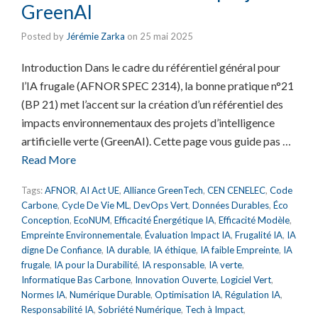
GreenAI
Posted by
Jérémie Zarka
on
25 mai 2025
Introduction Dans le cadre du référentiel général pour
l’IA frugale (AFNOR SPEC 2314), la bonne pratique n°21
(BP 21) met l’accent sur la création d’un référentiel des
impacts environnementaux des projets d’intelligence
artificielle verte (GreenAI). Cette page vous guide pas …
Read More
Tags:
AFNOR
,
AI Act UE
,
Alliance GreenTech
,
CEN CENELEC
,
Code
Carbone
,
Cycle De Vie ML
,
DevOps Vert
,
Données Durables
,
Éco
Conception
,
EcoNUM
,
Efficacité Énergétique IA
,
Efficacité Modèle
,
Empreinte Environnementale
,
Évaluation Impact IA
,
Frugalité IA
,
IA
digne De Confiance
,
IA durable
,
IA éthique
,
IA faible Empreinte
,
IA
frugale
,
IA pour la Durabilité
,
IA responsable
,
IA verte
,
Informatique Bas Carbone
,
Innovation Ouverte
,
Logiciel Vert
,
Normes IA
,
Numérique Durable
,
Optimisation IA
,
Régulation IA
,
Responsabilité IA
,
Sobriété Numérique
,
Tech à Impact
,