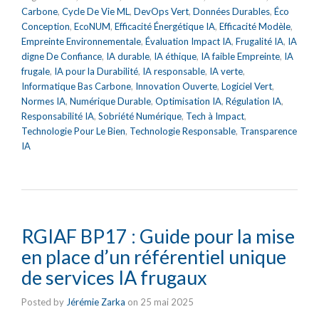
Carbone
,
Cycle De Vie ML
,
DevOps Vert
,
Données Durables
,
Éco
Conception
,
EcoNUM
,
Efficacité Énergétique IA
,
Efficacité Modèle
,
Empreinte Environnementale
,
Évaluation Impact IA
,
Frugalité IA
,
IA
digne De Confiance
,
IA durable
,
IA éthique
,
IA faible Empreinte
,
IA
frugale
,
IA pour la Durabilité
,
IA responsable
,
IA verte
,
Informatique Bas Carbone
,
Innovation Ouverte
,
Logiciel Vert
,
Normes IA
,
Numérique Durable
,
Optimisation IA
,
Régulation IA
,
Responsabilité IA
,
Sobriété Numérique
,
Tech à Impact
,
Technologie Pour Le Bien
,
Technologie Responsable
,
Transparence
IA
RGIAF BP17 : Guide pour la mise
en place d’un référentiel unique
de services IA frugaux
Posted by
Jérémie Zarka
on
25 mai 2025