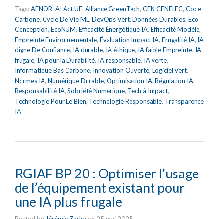
Tags:
AFNOR
,
AI Act UE
,
Alliance GreenTech
,
CEN CENELEC
,
Code
Carbone
,
Cycle De Vie ML
,
DevOps Vert
,
Données Durables
,
Éco
Conception
,
EcoNUM
,
Efficacité Énergétique IA
,
Efficacité Modèle
,
Empreinte Environnementale
,
Évaluation Impact IA
,
Frugalité IA
,
IA
digne De Confiance
,
IA durable
,
IA éthique
,
IA faible Empreinte
,
IA
frugale
,
IA pour la Durabilité
,
IA responsable
,
IA verte
,
Informatique Bas Carbone
,
Innovation Ouverte
,
Logiciel Vert
,
Normes IA
,
Numérique Durable
,
Optimisation IA
,
Régulation IA
,
Responsabilité IA
,
Sobriété Numérique
,
Tech à Impact
,
Technologie Pour Le Bien
,
Technologie Responsable
,
Transparence
IA
RGIAF BP 20 : Optimiser l’usage
de l’équipement existant pour
une IA plus frugale
Posted by
Jérémie Zarka
on
25 mai 2025