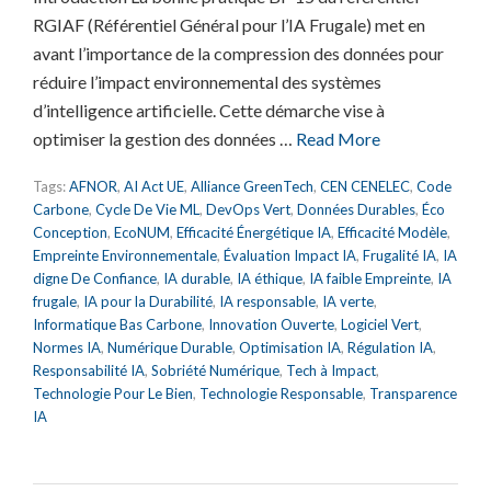
RGIAF (Référentiel Général pour l’IA Frugale) met en
avant l’importance de la compression des données pour
réduire l’impact environnemental des systèmes
d’intelligence artificielle. Cette démarche vise à
optimiser la gestion des données …
Read More
Tags:
AFNOR
,
AI Act UE
,
Alliance GreenTech
,
CEN CENELEC
,
Code
Carbone
,
Cycle De Vie ML
,
DevOps Vert
,
Données Durables
,
Éco
Conception
,
EcoNUM
,
Efficacité Énergétique IA
,
Efficacité Modèle
,
Empreinte Environnementale
,
Évaluation Impact IA
,
Frugalité IA
,
IA
digne De Confiance
,
IA durable
,
IA éthique
,
IA faible Empreinte
,
IA
frugale
,
IA pour la Durabilité
,
IA responsable
,
IA verte
,
Informatique Bas Carbone
,
Innovation Ouverte
,
Logiciel Vert
,
Normes IA
,
Numérique Durable
,
Optimisation IA
,
Régulation IA
,
Responsabilité IA
,
Sobriété Numérique
,
Tech à Impact
,
Technologie Pour Le Bien
,
Technologie Responsable
,
Transparence
IA